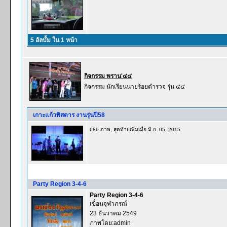
5 อัลบั้ม ใน 1 หน้า
กิจกรรม พราน'๔๔
กิจกรรม นักเรียนนายร้อยตำรวจ รุ่น ๔๔
เกาะแก้วพิสดาร งานรุ่นปี58
686 ภาพ, สุดท้ายเพิ่มเมื่อ มิ.ย. 05, 2015
Party Region 3-4-6
Party Region 3-4-6
เขื่อนจุฬาภรณ์
23 ธันวาคม 2549
ภาพโดย:admin